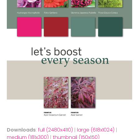
Downloads
:
full (2480x4110)
|
large (618x1024)
|
medium (181x300)
|
thumbnail (150x150)