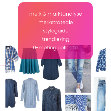
merk & marktanalyse
merkstrategie
styleguide
trendlezing
0-meting collectie