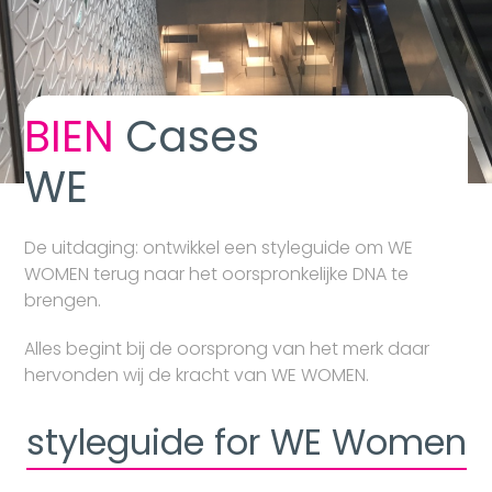
BIEN
Cases
WE
De uitdaging: ontwikkel een styleguide om WE
WOMEN terug naar het oorspronkelijke DNA te
brengen.
Alles begint bij de oorsprong van het merk daar
hervonden wij de kracht van WE WOMEN.
styleguide for WE Women