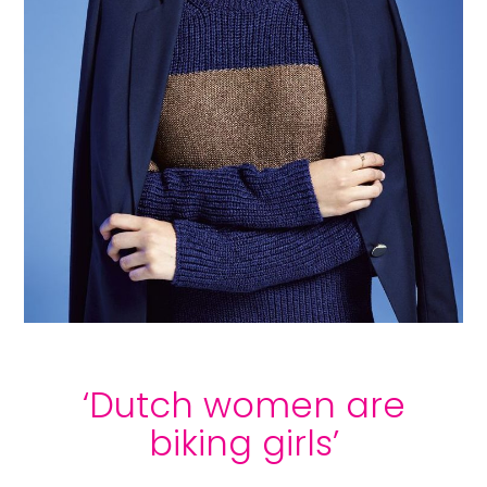
‘Dutch women are
biking girls’