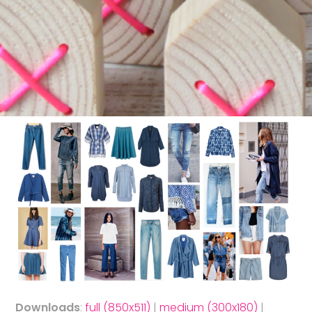
Downloads
:
full (850x511)
|
medium (300x180)
|