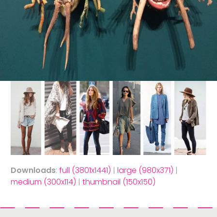
Downloads
:
full (3801x1441)
|
large (980x371)
|
medium (300x114)
|
thumbnail (150x150)