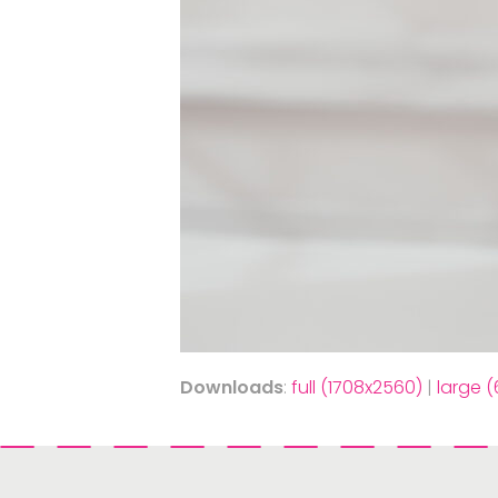
Downloads
:
full (1708x2560)
|
large 