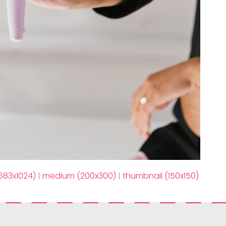
(683x1024)
|
medium (200x300)
|
thumbnail (150x150)