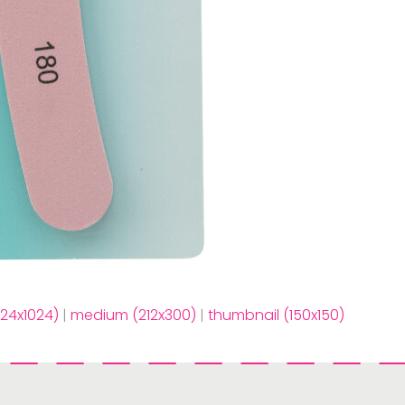
724x1024)
|
medium (212x300)
|
thumbnail (150x150)