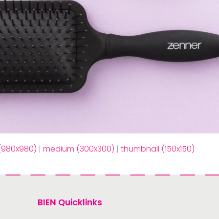
 (980x980)
|
medium (300x300)
|
thumbnail (150x150)
BIEN Quicklinks