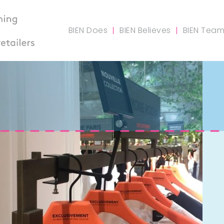
BIEN Does
BIEN Believes
BIEN Tea